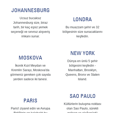
JOHANNESBURG
LONDRA
Ucsuz bucaksız
Johannesburg size, biraz
tarih, bir kaç eşsiz yemek
Bu muazzam şehri ve 32
seçeneği ve sınırsız alışveriş
bölgesinin size sunacaklarını
imkanı sunar.
keşfedin.
NEW YORK
MOSKOVA
Dünya en ünlü 5 şehir
İkonik Kızıl Meydan ve
bölgesini keşfedin -
Kremlin Sarayı, Moskova'da
Manhattan, Brooklyn,
görmeniz gereken çok sayıda
Queens, Bronx ve Staten
yerden sadece iki tanesi.
Island.
SAO PAULO
PARIS
Kültürlerin buluşma noktası
Paris'i ziyaret edin ve Avrupa
olan Sao Paulo, sürekli