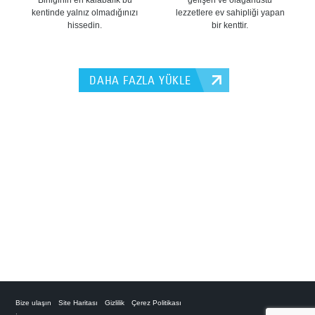
Birliğinin en kalabalık bu
gelişen ve olağanüstü
kentinde yalnız olmadığınızı
lezzetlere ev sahipliği yapan
hissedin.
bir kenttir.
DAHA FAZLA YÜKLE
Bize ulaşın
Site Haritası
Gizlilik
Çerez Politikası