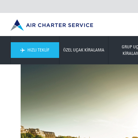
GRUP U
HIZLI TEKLİF
ÖZEL UÇAK KİRALAMA
KİRALA