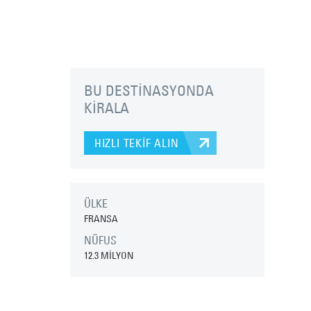
BU DESTİNASYONDA
KİRALA
HIZLI TEKİF ALIN
ÜLKE
FRANSA
NÜFUS
12.3 MİLYON