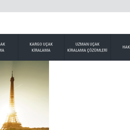
ÇAK
KARGO UÇAK
UZMAN UÇAK
HAK
MA
KİRALAMA
KİRALAMA ÇÖZÜMLERİ