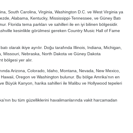
na, South Carolina, Virginia, Washington D.C. ve West Virginia ya
kezde, Alabama, Kentucky, Mississippi-Tennessee, ve Güney Batı
Florida tema parkları ve sahilleri ile en iyi bilinen bölgesidir.
ashville kesinlikle görülmesi gereken Country Music Hall of Fame
tı olarak ikiye ayrılır. Doğu tarafında Illinois, Indiana, Michigan,
a, Missouri, Nebraska, North Dakota ve Güney Dakota
 bölgesi yer alır.
kısmında Arizona, Colorado, Idaho, Montana, Nevada, New Mexico,
a, Hawaii, Oregon ve Washington bulunur. Bu bölge Amrika'nın en
ve Büyük Kanyon, harika sahilleri ile Malibu ve Hollywood tepeleri
rika'nın bu tüm güzelliklerini havalimanlarında vakit harcamadan