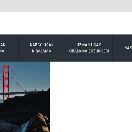
ÇAK
KARGO UÇAK
UZMAN UÇAK
HAK
MA
KİRALAMA
KİRALAMA ÇÖZÜMLERİ