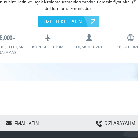
ınızı bize iletin ve uçak kiralama uzmanlarımızdan ücretsiz fiyat alın. (*)'l
doldurmanız zorunludur.
HIZLI TEKLİF ALIN
 10,000 UÇAK
KÜRESEL ERIŞIM
UÇAK MENZILI
KIŞISEL HI
RALAMASI
SEÇENEKLERİ TEMİZLE
EMAIL ATIN
SİZİ ARAYALIM