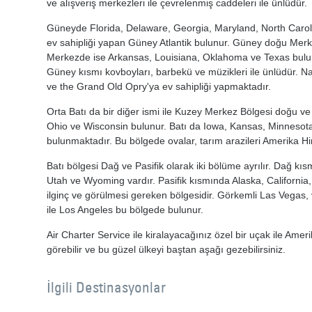
ve alışveriş merkezleri ile çevrelenmiş caddeleri ile ünlüdür.
Güneyde Florida, Delaware, Georgia, Maryland, North Caroli
ev sahipliği yapan Güney Atlantik bulunur. Güney doğu Mer
Merkezde ise Arkansas, Louisiana, Oklahoma ve Texas bulunur. 
Güney kısmı kovboyları, barbekü ve müzikleri ile ünlüdür. N
ve the Grand Old Opry'ya ev sahipliği yapmaktadır.
Orta Batı da bir diğer ismi ile Kuzey Merkez Bölgesi doğu ve ba
Ohio ve Wisconsin bulunur. Batı da Iowa, Kansas, Minnesot
bulunmaktadır. Bu bölgede ovalar, tarım arazileri Amerika Hint
Batı bölgesi Dağ ve Pasifik olarak iki bölüme ayrılır. Dağ 
Utah ve Wyoming vardır. Pasifik kısmında Alaska, Californi
ilginç ve görülmesi gereken bölgesidir. Görkemli Las Vegas, 
ile Los Angeles bu bölgede bulunur.
Air Charter Service ile kiralayacağınız özel bir uçak ile Ame
görebilir ve bu güzel ülkeyi baştan aşağı gezebilirsiniz.
İlgili Destinasyonlar