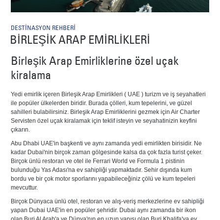
DESTİNASYON REHBERİ
BİRLEŞİK ARAP EMİRLİKLERİ
Birleşik Arap Emirliklerine özel uçak
kiralama
Yedi emirlik içeren Birleşik Arap Emirlikleri ( UAE ) turizm ve iş seyahatleri
ile popüler ülkelerden biridir. Burada çölleri, kum tepelerini, ve güzel
sahilleri bulabilirsiniz. Birleşik Arap Emirliklerini gezmek için Air Charter
Servisten özel uçak kiralamak için teklif isteyin ve seyahatinizin keyfini
çıkarın.
Abu Dhabi UAE'in başkenti ve aynı zamanda yedi emirlikten birisidir. Ne
kadar Dubai'nin birçok zaman gölgesinde kalsa da çok fazla turist çeker.
Birçok ünlü restoran ve otel ile Ferrari World ve Formula 1 pistinin
bulunduğu Yas Adası'na ev sahipliği yapmaktadır. Sehir dışında kum
bordu ve bir çok motor sporlarını yapabileceğiniz çölü ve kum tepeleri
mevcuttur.
Birçok Dünyaca ünlü otel, restoran ve alış-veriş merkezlerine ev sahipliği
yapan Dubai UAE'in en popüler şehridir. Dubai aynı zamanda bir ikon
olan Burj Al Arab'a ve Dünya'nın en uzun yapısı olan Burj Khalifa'ya ev