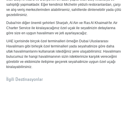
sahipliği yapmaktadır. Eğer kendinizi Michelin yıldızlı restoranlardan, çarşı
ve alış-veriş merkezlerinden alabilirseniz, sahillerde dinlenebilir yada çölü
gezebilirsiniz.
Dubai'nin diğer önemli şehirleri Sharjah, Al Ain ve Ras Al Khaimah'tır. Air
Charter Service ile kiralayacağınız özel uçak ile seyatinizin detaylarına
göre size en uygun havalimanı ve jeti ayarlayacağız.
UAE içerisinde birçok özel terminalleri örneğin Dubai Uluslararası
Havalimanı gibi birleşik özel terminalleri yada seyahatinize göre daha
ufak havalimanlarını kullanarak istediğiniz yere ulaşabilirsiniz. Havalimanı
bulucumuz ile hangi havalimanının sizin isteklerinize karşılık vereceğini
görebilir ve ekibimizle iletişime geçerek seyahatinize uygun özel uçağı
kiralayabilirsiniz.
İlgili Destinasyonlar