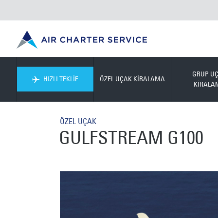
GRUP U
HIZLI TEKLİF
ÖZEL UÇAK KİRALAMA
KİRALA
ÖZEL UÇAK
GULFSTREAM G100