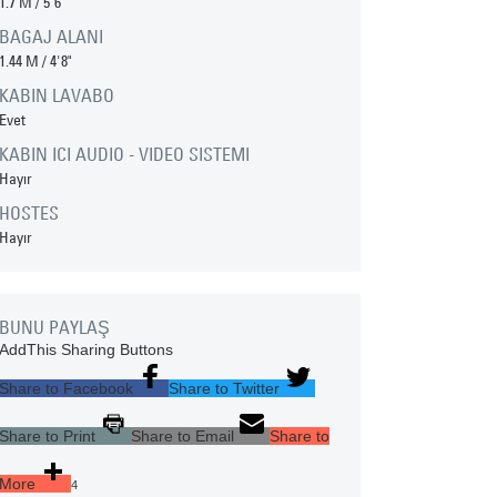
1.7 M
/
5'6"
BAGAJ ALANI
1.44 M
/
4'8"
KABIN LAVABO
Evet
KABIN ICI AUDIO - VIDEO SISTEMI
Hayır
HOSTES
Hayır
BUNU PAYLAŞ
AddThis Sharing Buttons
Share to Facebook
Share to Twitter
Share to Print
Share to Email
Share to
More
4