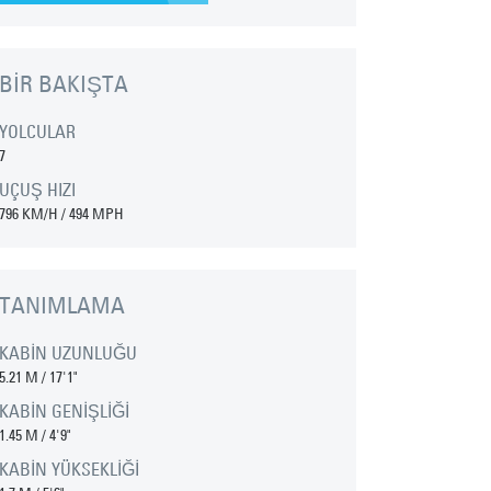
BİR BAKIŞTA
YOLCULAR
7
UÇUŞ HIZI
796 KM/H
/
494 MPH
TANIMLAMA
KABİN UZUNLUĞU
5.21 M
/
17'1"
KABİN GENİŞLİĞİ
1.45 M
/
4'9"
KABİN YÜKSEKLİĞİ